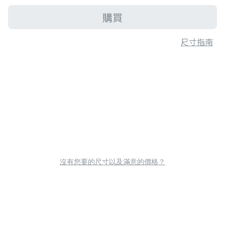
購買
尺寸指南
沒有您要的尺寸以及滿意的價格？