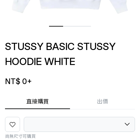
STUSSY BASIC STUSSY
HOODIE WHITE
NT$ 0
+
直接購買
出價
尚無尺寸可購買