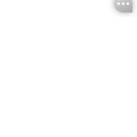
台灣娜克阜股份有限公司
統編
：55861636
聯絡我們
+886-2-2706-9977 (#19)
+886-2-7713-6006