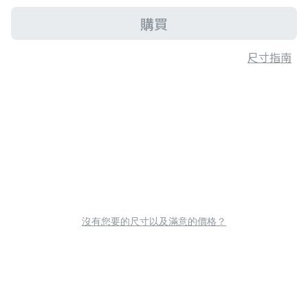
購買
尺寸指南
沒有您要的尺寸以及滿意的價格？