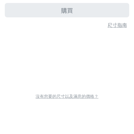
購買
尺寸指南
沒有您要的尺寸以及滿意的價格？