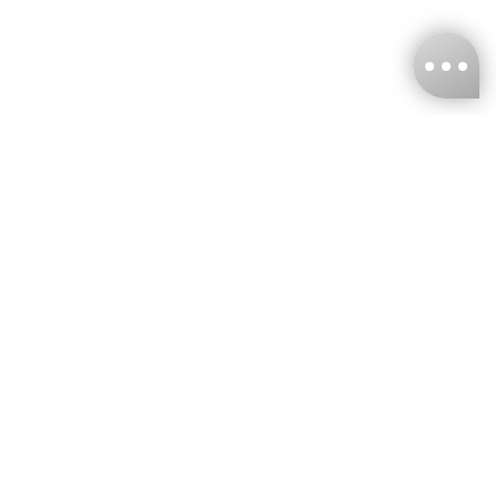
台灣娜克阜股份有限公司
統編
：55861636
聯絡我們