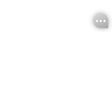
台灣娜克阜股份有限公司
統編
：55861636
聯絡我們