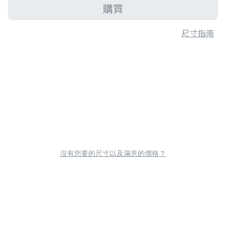
購買
尺寸指南
沒有您要的尺寸以及滿意的價格？