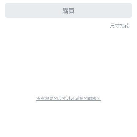
購買
尺寸指南
沒有您要的尺寸以及滿意的價格？