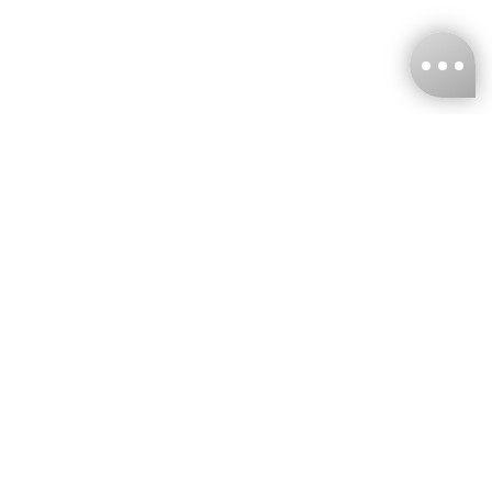
台灣娜克阜股份有限公司
統編
：55861636
聯絡我們