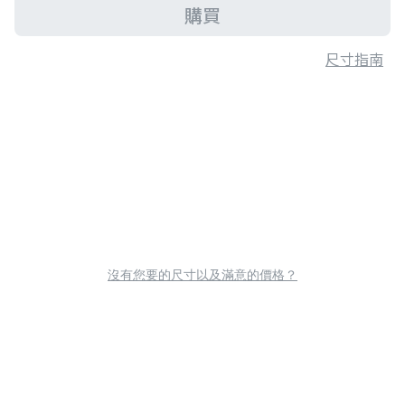
購買
尺寸指南
沒有您要的尺寸以及滿意的價格？