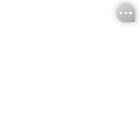
台灣娜克阜股份有限公司
統編
：55861636
聯絡我們
+886-2-2706-9977 (#19)