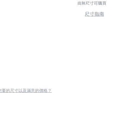
尚無尺寸可購買
尺寸指南
您要的尺寸以及滿意的價格？