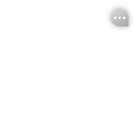
台灣娜克阜股份有限公司
統編
：55861636
聯絡我們