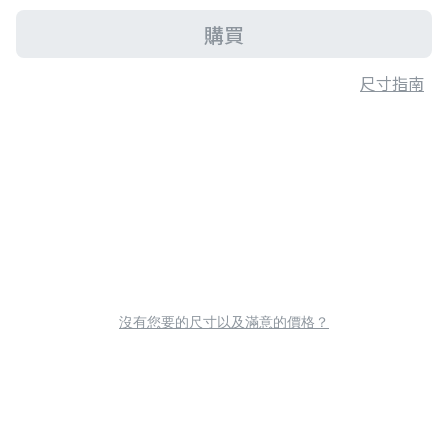
購買
尺寸指南
沒有您要的尺寸以及滿意的價格？