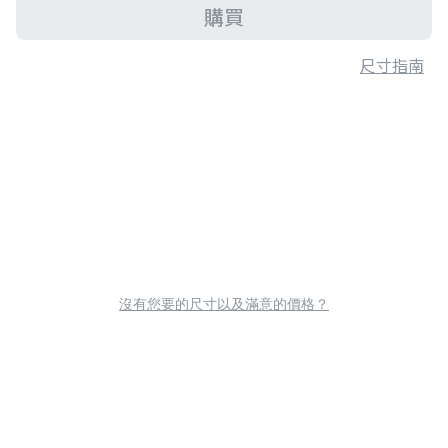
購買
尺寸指南
沒有您要的尺寸以及滿意的價格？