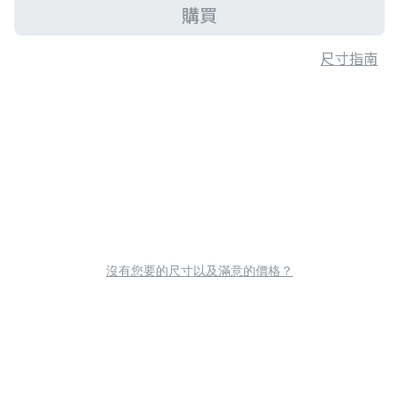
購買
尺寸指南
沒有您要的尺寸以及滿意的價格？