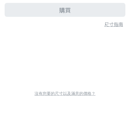
購買
尺寸指南
沒有您要的尺寸以及滿意的價格？