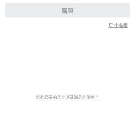
購買
尺寸指南
沒有您要的尺寸以及滿意的價格？