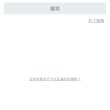
購買
尺寸指南
沒有您要的尺寸以及滿意的價格？