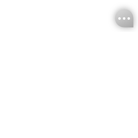
台灣娜克阜股份有限公司
統編
：55861636
聯絡我們