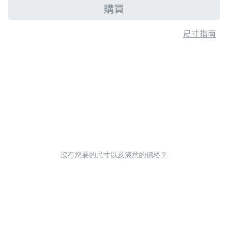
購買
尺寸指南
沒有您要的尺寸以及滿意的價格？