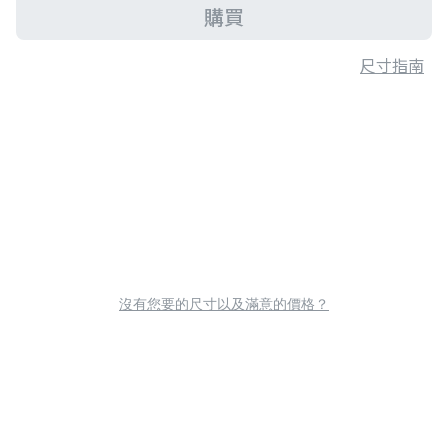
購買
尺寸指南
沒有您要的尺寸以及滿意的價格？