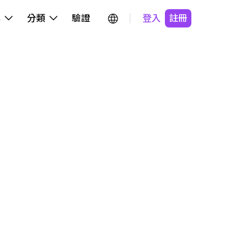
牌
分類
驗證
登入
註冊