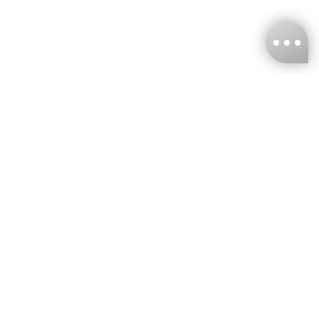
台灣娜克阜股份有限公司
統編
：55861636
聯絡我們