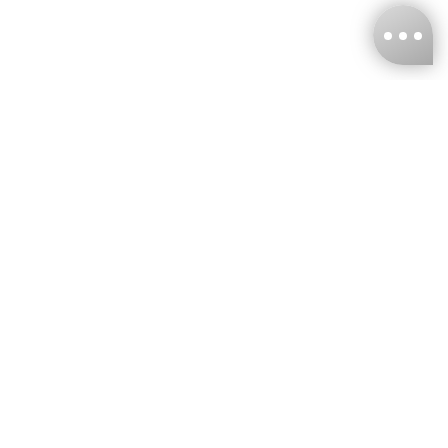
台灣娜克阜股份有限公司
統編
：55861636
聯絡我們
+886-2-2706-9977 (#19)