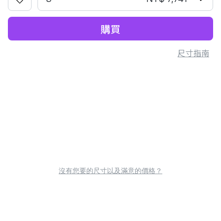
購買
尺寸指南
沒有您要的尺寸以及滿意的價格？