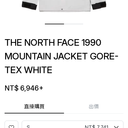
THE NORTH FACE 1990
MOUNTAIN JACKET GORE-
TEX WHITE
NT$ 6,946
+
直接購買
出價
S
NT$ 7,741