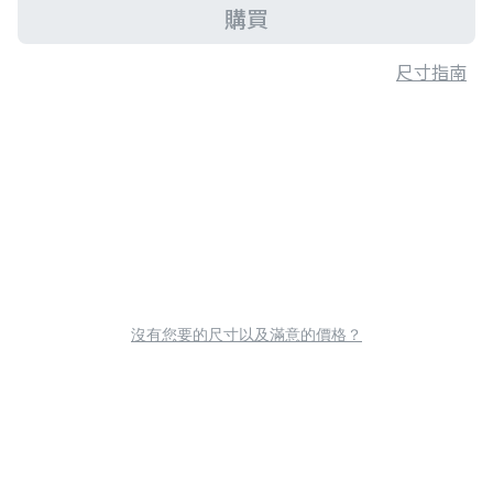
購買
尺寸指南
沒有您要的尺寸以及滿意的價格？