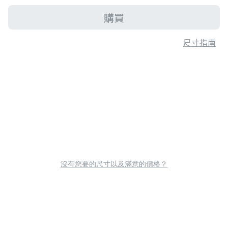
購買
尺寸指南
沒有您要的尺寸以及滿意的價格？