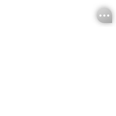
台灣娜克阜股份有限公司
統編
：55861636
聯絡我們