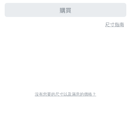
購買
尺寸指南
沒有您要的尺寸以及滿意的價格？