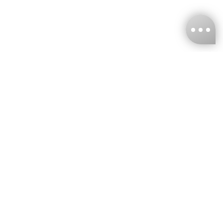
台灣娜克阜股份有限公司
統編
：55861636
聯絡我們