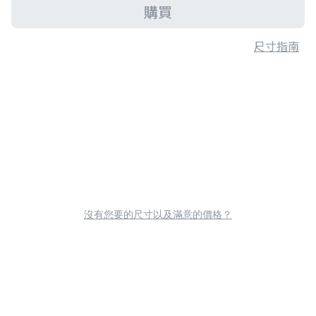
購買
尺寸指南
沒有您要的尺寸以及滿意的價格？