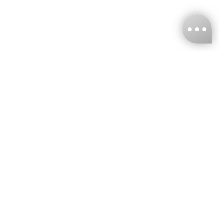
台灣娜克阜股份有限公司
統編
：55861636
聯絡我們