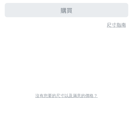
購買
尺寸指南
沒有您要的尺寸以及滿意的價格？