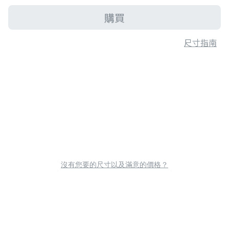
購買
尺寸指南
沒有您要的尺寸以及滿意的價格？