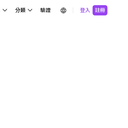
牌
分類
驗證
登入
註冊