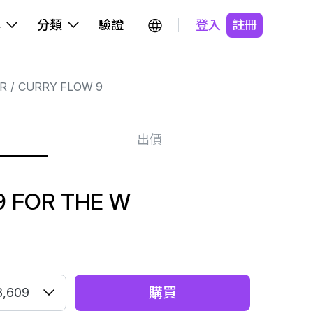
牌
分類
驗證
登入
註冊
R
CURRY FLOW 9
出價
9 FOR THE W
購買
8,609