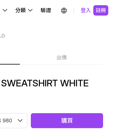
牌
分類
驗證
登入
註冊
LO
出價
 SWEATSHIRT WHITE
購買
 980