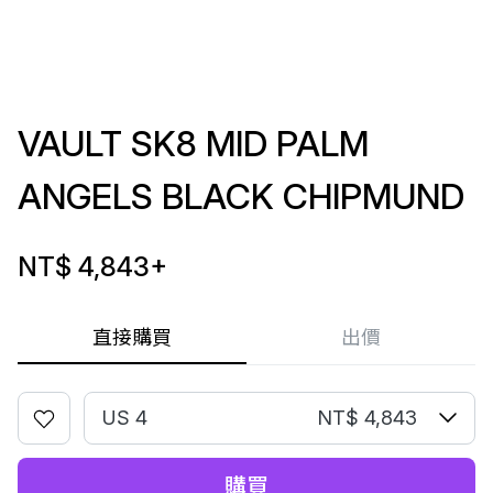
VAULT SK8 MID PALM
ANGELS BLACK CHIPMUND
NT$ 4,843
+
直接購買
出價
US 4
NT$ 4,843
購買