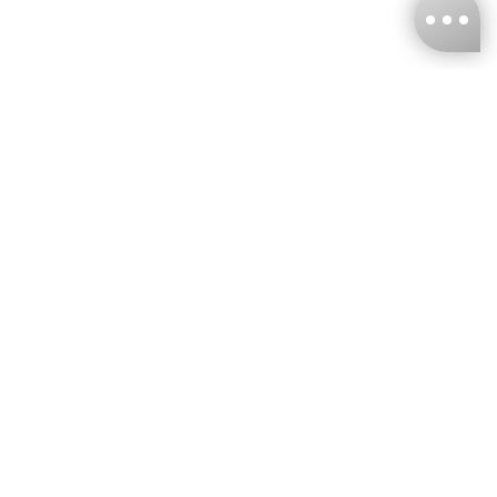
台灣娜克阜股份有限公司
統編
：55861636
聯絡我們
+886-2-2706-9977 (#19)