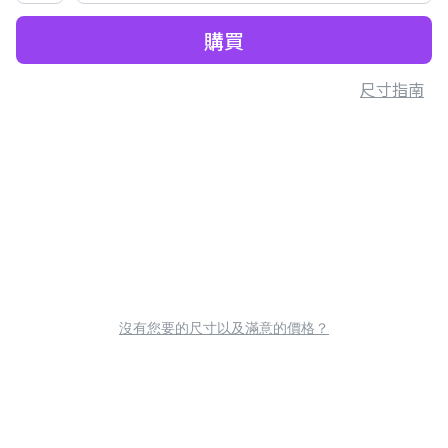
購買
尺寸指南
沒有您要的尺寸以及滿意的價格？