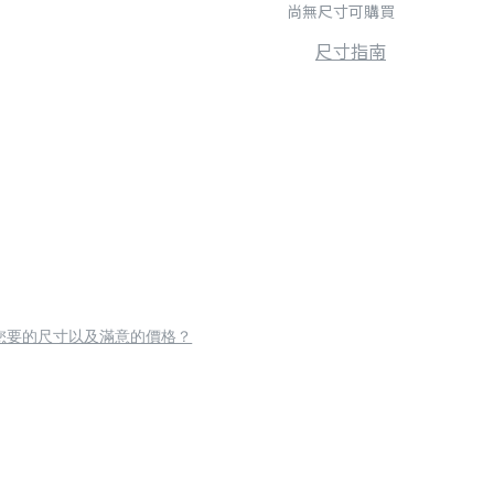
尚無尺寸可購買
尺寸指南
您要的尺寸以及滿意的價格？