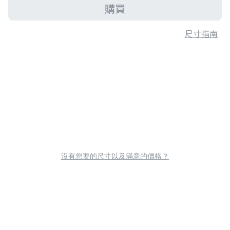
購買
尺寸指南
沒有您要的尺寸以及滿意的價格？