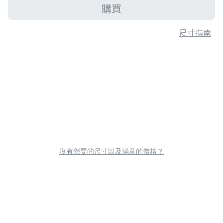
購買
尺寸指南
沒有您要的尺寸以及滿意的價格？