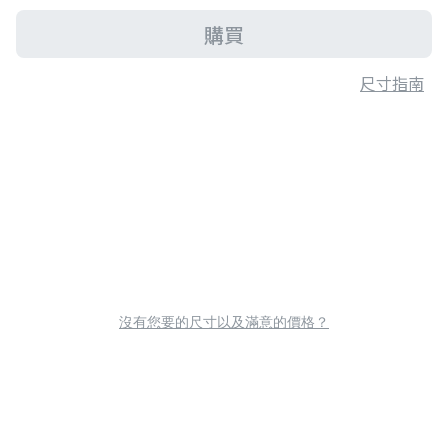
購買
尺寸指南
沒有您要的尺寸以及滿意的價格？