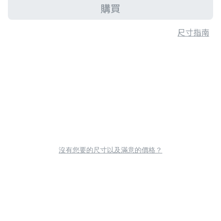
購買
尺寸指南
沒有您要的尺寸以及滿意的價格？