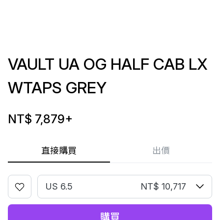
VAULT UA OG HALF CAB LX
WTAPS GREY
NT$ 7,879
+
直接購買
出價
US 6.5
NT$ 10,717
購買