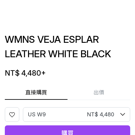
WMNS VEJA ESPLAR
LEATHER WHITE BLACK
NT$ 4,480
+
直接購買
出價
US W9
NT$ 4,480
購買