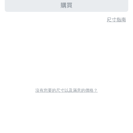
購買
尺寸指南
沒有您要的尺寸以及滿意的價格？