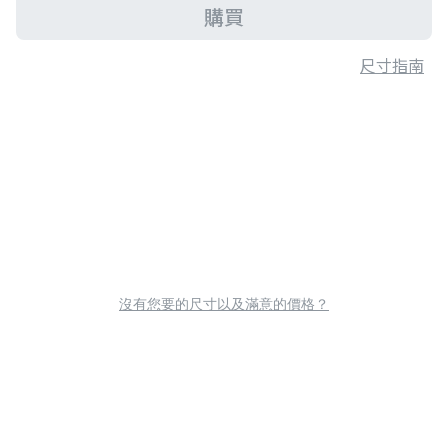
購買
尺寸指南
沒有您要的尺寸以及滿意的價格？