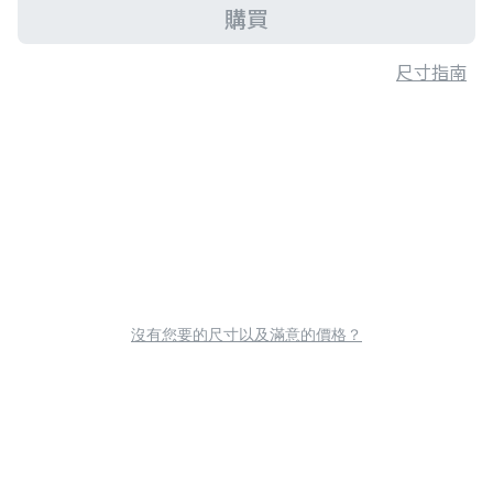
購買
尺寸指南
沒有您要的尺寸以及滿意的價格？