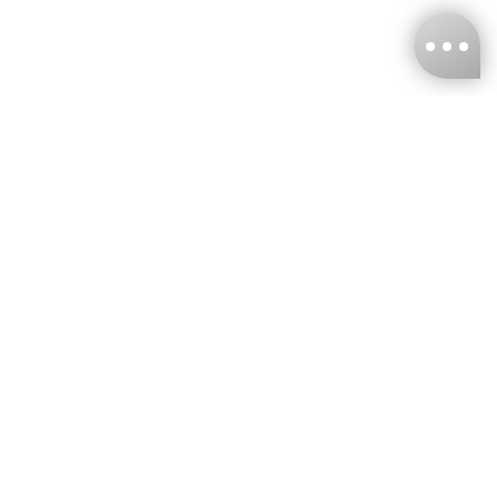
台灣娜克阜股份有限公司
統編
：55861636
聯絡我們
+886-2-2706-9977 (#19)